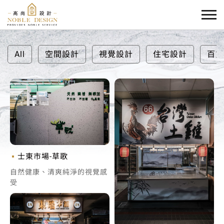
All
空間設計
視覺設計
住宅設計
百貨
士東市場-草歌
自然健康、清爽純淨的視覺感
受