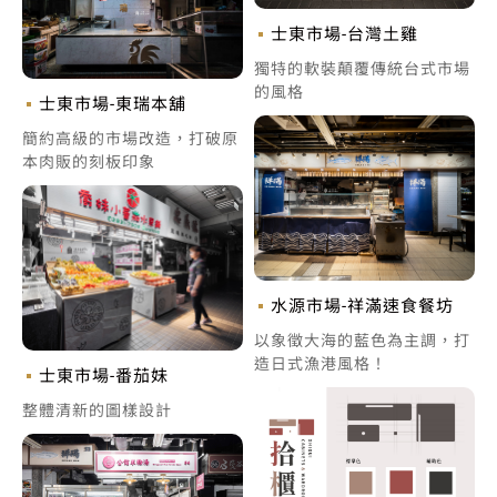
士東市場-台灣土雞
獨特的軟裝顛覆傳統台式市場
的風格
士東市場-東瑞本舖
簡約高級的市場改造，打破原
本肉販的刻板印象
水源市場-祥滿速食餐坊
以象徵大海的藍色為主調，打
造日式漁港風格！
士東市場-番茄妹
整體清新的圖樣設計