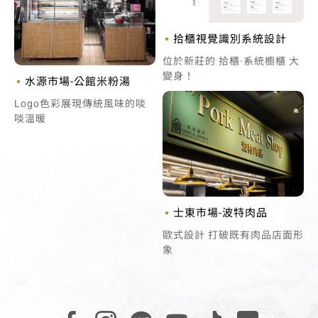
拾櫃視覺識別系統設計
位於新莊的 拾櫃·系統櫥櫃 大
變身！
水源市場-公館米粉湯
Logo色彩展現傳統風味的啖
啖溫暖
士東市場-波特肉品
歐式設計 打破既有肉品店面形
象