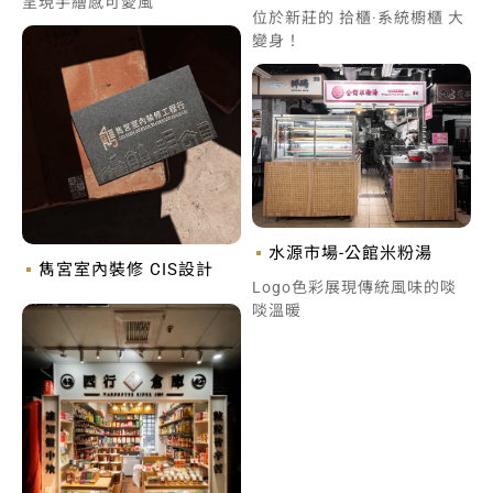
呈現手繪感可愛風
位於新莊的 拾櫃·系統櫥櫃 大
變身！
水源市場-公館米粉湯
雋宮室內裝修 CIS設計
Logo色彩展現傳統風味的啖
啖溫暖