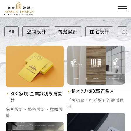
All
空間設計
視覺設計
住宅設計
百貨
積木X力讓X盛泰名片
KiKi家族-企業識別系統設
計
「可組合、可拆解」的靈活運
用
名片設計、墊板設計、旗幟設
計