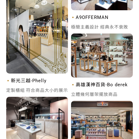
A9OFFERMAN
極簡主義設計 經典永不衰敗
新光三越-Phelly
高雄漢神百貨-Bo derek
定製櫃組 符合商品大小的展示
立體幾何層架擺放商品