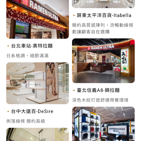
屏東太平洋百貨-Itabella
簡約高質感陳列，流暢動線規
劃讓顧客自在選購
台北車站-奧特拉麵
日系格調，細節滿滿
臺北信義A8-錦拉麵
深色木紋打造舒適用餐環境
台中大遠百-DeSire
俐落線條 簡約高級