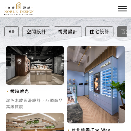
All
空間設計
視覺設計
住宅設計
百貨
鏡映琥光
深色木紋圓滑設計，凸顯商品
高級質感
台北信義-The Way