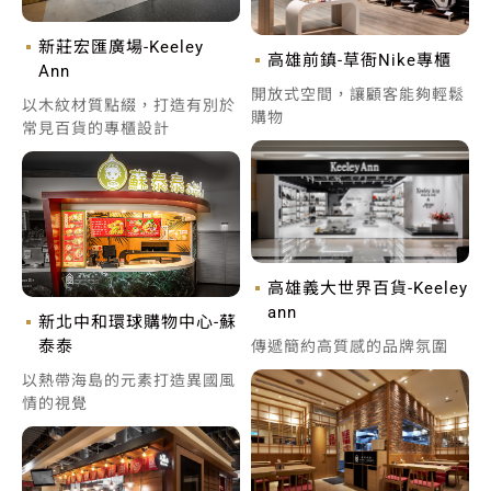
新莊宏匯廣場-Keeley
高雄前鎮-草衙Nike專櫃
Ann
開放式空間，讓顧客能夠輕鬆
以木紋材質點綴，打造有別於
購物
常見百貨的專櫃設計
高雄義大世界百貨-Keeley
ann
新北中和環球購物中心-蘇
泰泰
傳遞簡約高質感的品牌氛圍
以熱帶海島的元素打造異國風
情的視覺