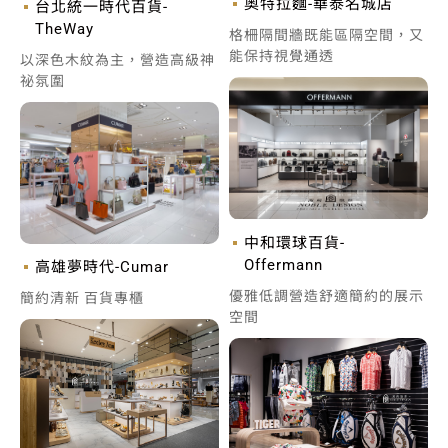
奧特拉麵-華泰名城店
台北統一時代百貨-
TheWay
格柵隔間牆既能區隔空間，又
能保持視覺通透
以深色木紋為主，營造高級神
祕氛圍
中和環球百貨-
Offermann
高雄夢時代-Cumar
優雅低調營造舒適簡約的展示
簡約清新 百貨專櫃
空間