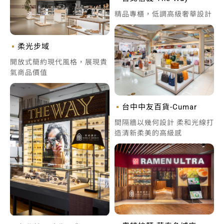
精品專櫃，低調高級奢華設計
柔光步域
開放式簡約現代風格，展現貴
氣商品價值
台中中友百貨-Cumar
間隔牆以幾何設計 柔和光線打
造清新柔美的高級感