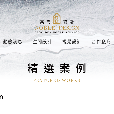
動態消息
空間設計
視覺設計
合作廠商
精
選
案
例
FEATURED WORKS
n