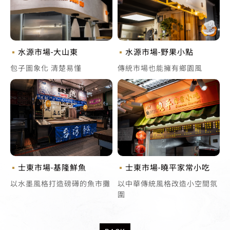
水源市場-大山東
水源市場-野果小點
包子圖象化 清楚易懂
傳統市場也能擁有鄉園風
士東市場-基隆鮮魚
士東市場-曉平家常小吃
以水墨風格打造磅礡的魚市攤
以中華傳統風格改造小空間氛
圍