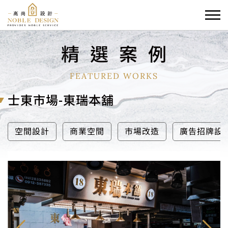
精
選
案
例
FEATURED WORKS
士東市場-東瑞本舖
空間設計
商業空間
市場改造
廣告招牌設