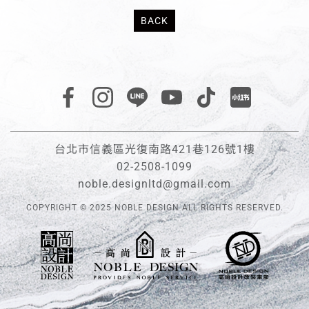
BACK
台北市信義區光復南路421巷126號1樓
02-2508-1099
noble.designltd@gmail.com
COPYRIGHT © 2025 NOBLE DESIGN ALL RIGHTS RESERVED.