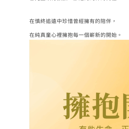
在慎終追遠中珍惜曾經擁有的陪伴，
在純真童心裡擁抱每一個嶄新的開始。