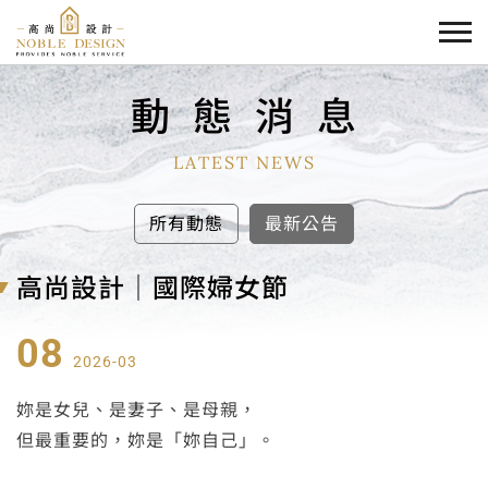
動
態
消
息
LATEST NEWS
所有動態
最新公告
高尚設計│國際婦女節
08
2026-03
妳是女兒、是妻子、是母親，
但最重要的，妳是「妳自己」。