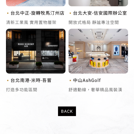
台北中正-旋轉牧馬汀州店
台北大安-信安國際辦公室
清新工業風 實用置物層架
開放式格局 靜謐專注空間
台北南港-米時-吾嘗
中山AshGolf
打造多功能區間
舒適動線，奢華精品風裝潢
BACK