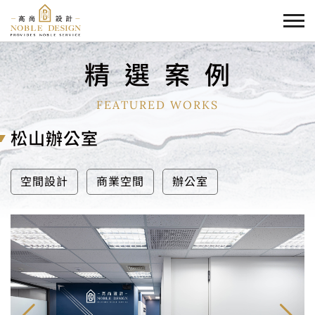
精
選
案
例
FEATURED WORKS
松山辦公室
空間設計
商業空間
辦公室