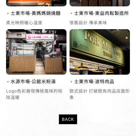
士東市場-黃媽媽鍋燒麵
士東市場-東益肉鬆製造所
柔光映照暖心溫度
懷舊設計 傳承美味
水源市場-公館米粉湯
士東市場-波特肉品
Logo色彩展現傳統風味的啖
歐式設計 打破既有肉品店面形
啖溫暖
象
BACK