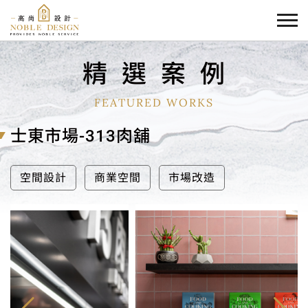
精
選
案
例
FEATURED WORKS
士東市場-313肉舖
空間設計
商業空間
市場改造