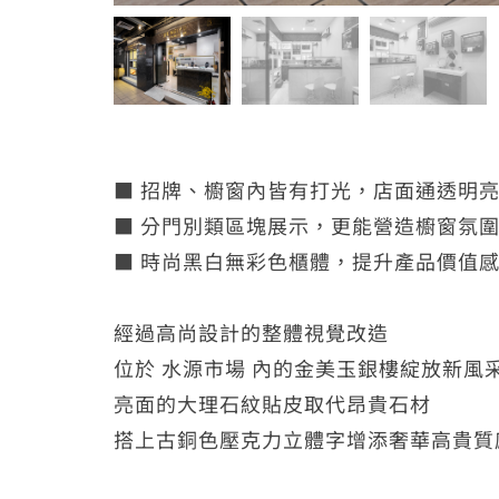
■ 招牌、櫥窗內皆有打光，店面通透明
■ 分門別類區塊展示，更能營造櫥窗氛
■ 時尚黑白無彩色櫃體，提升產品價值
經過高尚設計的整體視覺改造
位於
水源市場
內的金美玉銀樓綻放新風
亮面的大理石紋貼皮取代昂貴石材
搭上古銅色壓克力立體字增添奢華高貴質