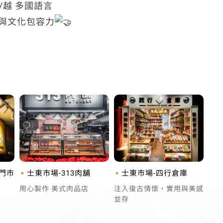
/越 多國語言
與文化包容力
門市
士東市場-313肉舖
士東市場-四行倉庫
用心製作 美式肉品店
注入復古情懷，實用與美感
並存