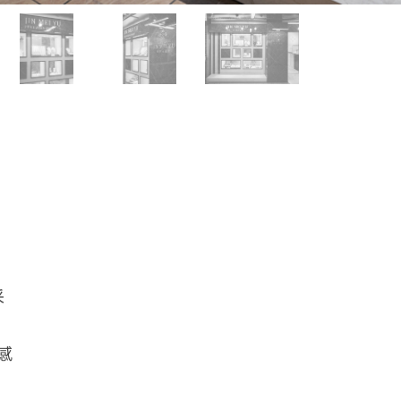
亮
圍
感
采
感