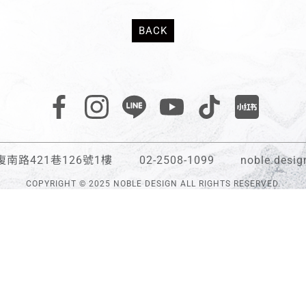
BACK
南路421巷126號1樓
02-2508-1099
noble.desi
COPYRIGHT © 2025 NOBLE DESIGN ALL RIGHTS RESERVED.