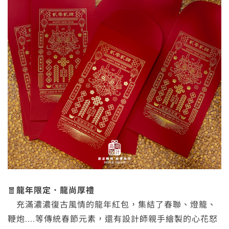
🧧
龍年限定．龍尚厚禮
充滿濃濃復古風情的龍年紅包，集結了春聯、燈籠、
鞭炮....等傳統春節元素，還有設計師親手繪製的心花怒