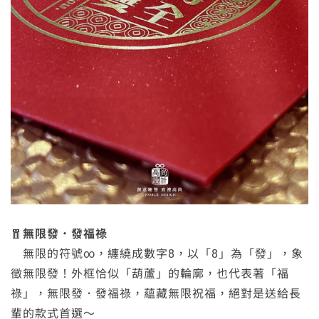
🧧
無限發．發福祿
無限的符號∞，纏繞成數字8，以「8」為「發」，象
徵無限發！外框恰似「葫蘆」的輪廓，也代表著「福
祿」，無限發．發福祿，蘊藏無限祝福，絕對是送給長
輩的款式首選～