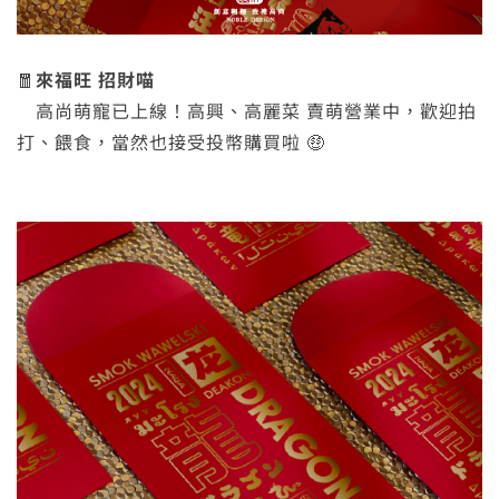
🧧
來福旺 招財喵
高尚萌寵已上線！高興、高麗菜 賣萌營業中，歡迎拍
打、餵食，當然也接受投幣購買啦 🤑