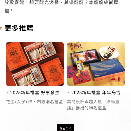
放歡喜龍，想要龍光煥發、其樂龍龍？本龍龍總尚厚
禮！
更多推薦
2025新年禮盒-好事發生-
2025新年禮盒-年年烏吉-
包裝設計
烏魚子禮盒包裝設計
花生x女子x柿．四方聯名禮盒
高尚設計與超人氣「綠鳥直
播」推出的聯名禮盒
BACK