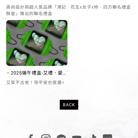
綠豆糕禮盒包裝設計
包裝設計
高尚設計與超人氣品牌「港記
花生x女子x柿．四方聯名禮盒
酥皇」推出的聯名禮盒
2025端午禮盒-艾禮．愛
你
艾草不古老！保平安也很潮⚡
BACK