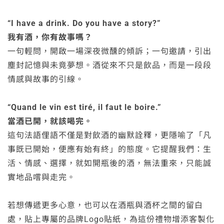
“I have a drink. Do you have a story?”
我有酒，你有故事嗎？
一句輕問，開啟一場深夜微醺的傾訴；一句邀請，引出
塵封記憶與未竟夢想。酒從來不只是飲品，而是一段段
情感與故事的引線。
“Quand le vin est tiré, il faut le boire.”
當酒已開，就該喝完。
這句法語俚語不僅是對飲酒的幽默詮釋，更隱喻了「凡
事既已開始，便應有始有終」的態度。它提醒我們：生
活、情感、選擇，就如開瓶後的酒，無法重來，只能誠
實地品嚐與走完。
若想傳遞更多心意，也可以在酒瓶與酒杯之間的留白
處，貼上專屬的品牌Logo貼紙，為這份禮物增添客製化