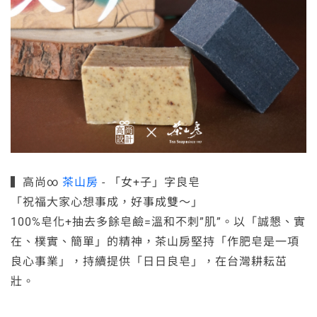
▍高尚∞
茶山房
- 「女+子」字良皂
「祝福大家心想事成，好事成雙～」
100%皂化+抽去多餘皂鹼=溫和不刺”肌”。以「誠懇、實
在、樸實、簡單」的精神，茶山房堅持「作肥皂是一項
良心事業」，持續提供「日日良皂」，在台灣耕耘茁
壯。