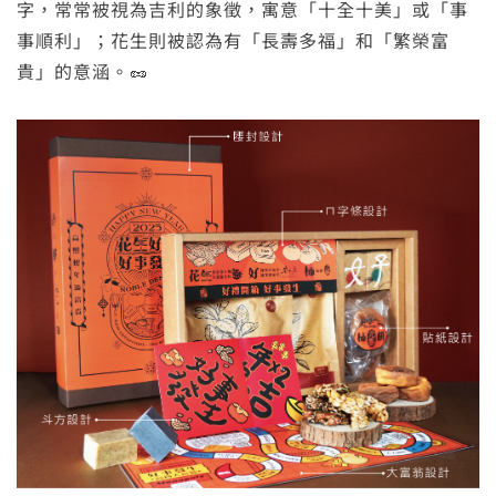
字，常常被視為吉利的象徵，寓意「十全十美」或「事
事順利」；花生則被認為有「長壽多福」和「繁榮富
貴」的意涵。🥜