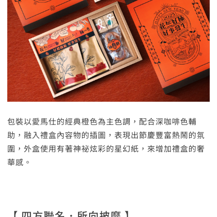
包裝以愛馬仕的經典橙色為主色調，配合深咖啡色輔
助，融入禮盒內容物的插圖，表現出節慶豐富熱鬧的氛
圍，外盒使用有著神祕炫彩的星幻紙，來增加禮盒的奢
華感。
【 四方聯名．所向披靡 】