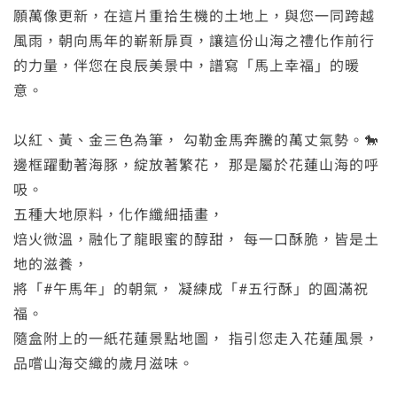
願萬像更新，在這片重拾生機的土地上，與您一同跨越
風雨，朝向馬年的嶄新扉頁，讓這份山海之禮化作前行
的力量，伴您在良辰美景中，譜寫「馬上幸福」的暖
意。
以紅、黃、金三色為筆， 勾勒金馬奔騰的萬丈氣勢。🐎
邊框躍動著海豚，綻放著繁花， 那是屬於花蓮山海的呼
吸。
五種大地原料，化作纖細插畫，
焙火微溫，融化了龍眼蜜的醇甜， 每一口酥脆，皆是土
地的滋養，
將「#午馬年」的朝氣， 凝練成「#五行酥」的圓滿祝
福。
隨盒附上的一紙花蓮景點地圖， 指引您走入花蓮風景，
品嚐山海交織的歲月滋味。