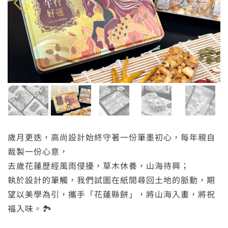
歲月更迭，高尚設計始終守著一份筆墨初心，每年親自
裁製一份心意，
去歲花蓮歷經風雨侵擾，草木休養，山海待興；
執於設計的筆觸，我們試圖在紙間尋回土地的脈動，期
望以美學為引，攜手「花蓮縣餅」，將山海入畫，將祝
福入味。🏞️